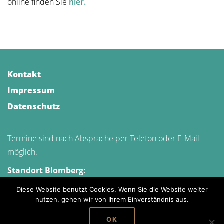
online finden Sie
hier.
Kontakt
Impressum
Datenschutz
Termine sind nach Absprache per Telefon oder E-Mail
möglich.
Standort Blomberg:
Wesselweg 14, 32825 Blomberg
Diese Website benutzt Cookies. Wenn Sie die Website weiter
Standort Detmold:
nutzen, gehen wir von Ihrem Einverständnis aus.
Bad Meinberger Str. 1, 32760 Detmold (im Gildezentrum)
OK