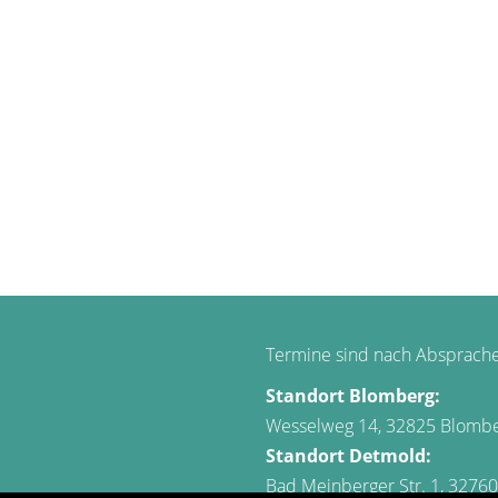
Supervision:
anhalten - innehalten - tiefen
Termine sind nach Absprache
Standort Blomberg:
Wesselweg 14, 32825 Blomb
Standort Detmold:
Bad Meinberger Str. 1, 3276