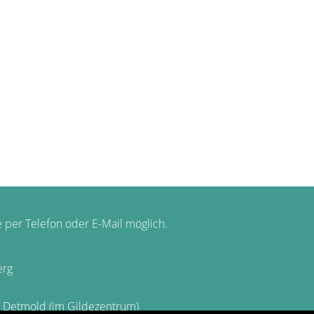
Betriebliche Prävention:
erkennen - schaffen - finden
 per Telefon oder E-Mail möglich.
erg
0 Detmold (im Gildezentrum)